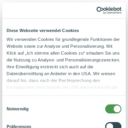
biologisches Wirtschaften der Bauern:Bäuerinnen und der
Molkerei. Gentechnologie ist bei Anbau, Fütterung und
Verarbeitung dabei schon immer ausgeschlossen,
Weidebetrieb verpflichtend.
Diese Webseite verwendet Cookies
Bioghurt® -Markenkulturen
Wir verwenden Cookies für grundlegende Funktionen der
Website sowie zur Analyse und Personalisierung. Mit
®
Bioghurt
ist ein Markenname für Joghurtstarterkulturen.
Klick auf „Ich stimme allen Cookies zu“ erlauben Sie uns
Es handelt sich dabei um eine spezielle Mischung aus den
die Nutzung zu Analyse- und Personalisierungszwecken.
Ihre Einwilligung erstreckt sich auch auf die
Mikroorganismen Streptococcus thermophilis,
Datenübermittlung an Anbieter in den USA. Wir weisen
Lactobacillus acidophilus
und
Bifidobacterium
lactis.
darauf hin, dass nach der Rechtsprechung des
Dieser Kulturenmix erzeugt einen besonders milden
Europäischen Gerichtshofs die USA derzeit kein mit der
Joghurt
.
EU vergleichbares Datenschutzniveau haben und das
Risiko der unbemerkten Datenverarbeitung durch
Butter
Einwilligungsauswahl
staatliche Stellen besteht. Diese Zustimmung können Sie
Notwendig
Butter ist geschlagenes
Milchfett
.
Aus ca. 19 Liter Milch
jederzeit in den Cookie-Einstellungen, in denen Sie auch
weitere Details zu unseren Cookies finden, widerrufen
werden bei der Herstellung rund 17 Liter
Magermilch
und 2
Präferenzen