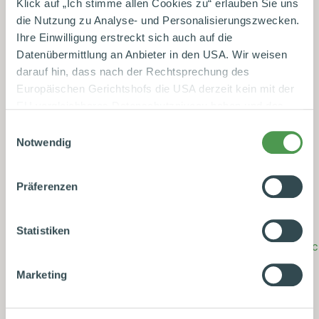
Klick auf „Ich stimme allen Cookies zu“ erlauben Sie uns
die Nutzung zu Analyse- und Personalisierungszwecken.
Ihre Einwilligung erstreckt sich auch auf die
Datenübermittlung an Anbieter in den USA. Wir weisen
darauf hin, dass nach der Rechtsprechung des
Europäischen Gerichtshofs die USA derzeit kein mit der
EU vergleichbares Datenschutzniveau haben und das
Risiko der unbemerkten Datenverarbeitung durch
Einwilligungsauswahl
staatliche Stellen besteht. Diese Zustimmung können Sie
Notwendig
jederzeit in den Cookie-Einstellungen, in denen Sie auch
weitere Details zu unseren Cookies finden, widerrufen
Präferenzen
oder abstufen. Nähere Informationen zu Cookies finden
Sie in unserer
Datenschutzerklärung
.
Statistiken
Datenschutzhinweise
|
Datenschutzerklärung
|
Impressum
Marketing