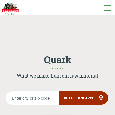
DE
EN
IT
Our products
Quark
Our milk
What we make from our raw material
Our dairy
RETAILER SEARCH
Milchecho