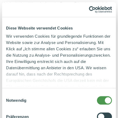
biologisches Wirtschaften der Bauern:Bäuerinnen und der
Molkerei. Gentechnologie ist bei Anbau, Fütterung und
Verarbeitung dabei schon immer ausgeschlossen,
Weidebetrieb verpflichtend.
Diese Webseite verwendet Cookies
Bioghurt® -Markenkulturen
Wir verwenden Cookies für grundlegende Funktionen der
Website sowie zur Analyse und Personalisierung. Mit
®
Bioghurt
ist ein Markenname für Joghurtstarterkulturen.
Klick auf „Ich stimme allen Cookies zu“ erlauben Sie uns
Es handelt sich dabei um eine spezielle Mischung aus den
die Nutzung zu Analyse- und Personalisierungszwecken.
Ihre Einwilligung erstreckt sich auch auf die
Mikroorganismen Streptococcus thermophilis,
Datenübermittlung an Anbieter in den USA. Wir weisen
Lactobacillus acidophilus
und
Bifidobacterium
lactis.
darauf hin, dass nach der Rechtsprechung des
Dieser Kulturenmix erzeugt einen besonders milden
Europäischen Gerichtshofs die USA derzeit kein mit der
Joghurt
.
EU vergleichbares Datenschutzniveau haben und das
Risiko der unbemerkten Datenverarbeitung durch
Butter
Einwilligungsauswahl
staatliche Stellen besteht. Diese Zustimmung können Sie
Notwendig
Butter ist geschlagenes
Milchfett
.
Aus ca. 19 Liter Milch
jederzeit in den Cookie-Einstellungen, in denen Sie auch
weitere Details zu unseren Cookies finden, widerrufen
werden bei der Herstellung rund 17 Liter
Magermilch
und 2
Präferenzen