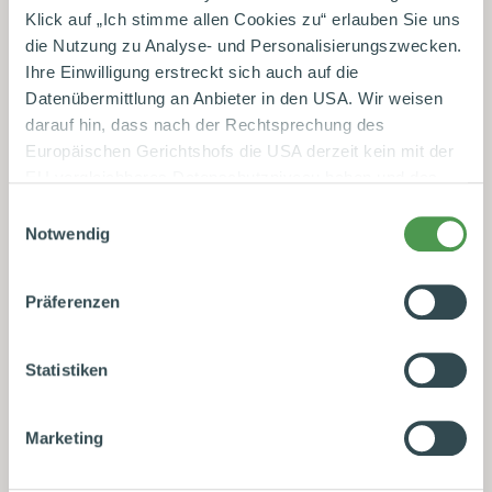
Klick auf „Ich stimme allen Cookies zu“ erlauben Sie uns
die Nutzung zu Analyse- und Personalisierungszwecken.
Ihre Einwilligung erstreckt sich auch auf die
Datenübermittlung an Anbieter in den USA. Wir weisen
darauf hin, dass nach der Rechtsprechung des
Europäischen Gerichtshofs die USA derzeit kein mit der
EU vergleichbares Datenschutzniveau haben und das
Risiko der unbemerkten Datenverarbeitung durch
Einwilligungsauswahl
staatliche Stellen besteht. Diese Zustimmung können Sie
Notwendig
jederzeit in den Cookie-Einstellungen, in denen Sie auch
weitere Details zu unseren Cookies finden, widerrufen
Präferenzen
oder abstufen. Nähere Informationen zu Cookies finden
Sie in unserer
Datenschutzerklärung
.
Statistiken
Datenschutzhinweise
|
Datenschutzerklärung
|
Impressum
Marketing