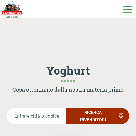
DE
EN
IT
I nostri prodotti
Yoghurt
Il nostro latte
Cosa otteniamo dalla nostra materia prima
La nostra latteria
RICERCA
RIVENDITORI
Milchecho