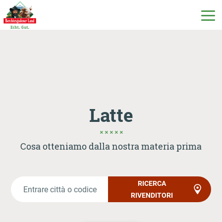
DE
EN
IT
I nostri prodotti
Latte
Il nostro latte
Cosa otteniamo dalla nostra materia prima
La nostra latteria
RICERCA
RIVENDITORI
Milchecho