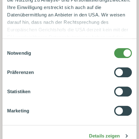
Ihre Einwilligung erstreckt sich auch auf die
Datenübermittlung an Anbieter in den USA. Wir weisen
darauf hin, dass nach der Rechtsprechung des
Europäischen Gerichtshofs die USA derzeit kein mit der
EU vergleichbares Datenschutzniveau haben und das
Risiko der unbemerkten Datenverarbeitung durch
Einwilligungsauswahl
staatliche Stellen besteht. Diese Zustimmung können Sie
Notwendig
jederzeit in den Cookie-Einstellungen, in denen Sie auch
weitere Details zu unseren Cookies finden, widerrufen
Präferenzen
oder abstufen. Nähere Informationen zu Cookies finden
Sie in unserer
Datenschutzerklärung
.
Statistiken
Datenschutzhinweise
|
Datenschutzerklärung
|
Impressum
Marketing
Details zeigen