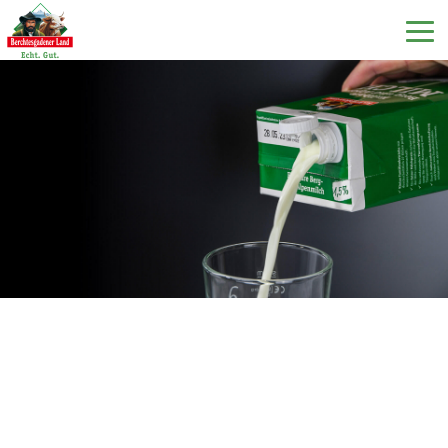
DE
EN
IT
I nostri prodotti
Il nostro latte
La nostra latteria
Milchecho