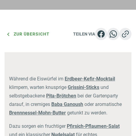
Rezepte
ZUR ÜBERSICHT
TEILEN VIA
ZUM LOGIN BEREICH
Einkaufen
Jobs & Karriere
Während die Eiswürfel im
Erdbeer-Kefir-Mocktail
klimpern, warten knusprige
Grissini-Sticks
und
Onlineshop
selbstgebackene
Pita-Brötchen
bei der
Gartenparty
Wissenswertes
darauf, in cremiges
Baba Ganoush
oder aromatische
Brennnessel-Mohn-Butter
getunkt zu werden.
Kontakt
Dazu sorgen ein fruchtiger
Pfirsich-Pflaumen-Salat
und ein klassischer
Nudelsalat
für echtes