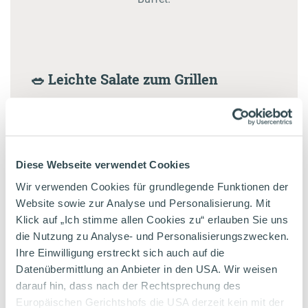
🥗 Leichte Salate zum Grillen
Diese Webseite verwendet Cookies
7. Pfirsich-Pflaumen-Salat
Wir verwenden Cookies für grundlegende Funktionen der
Website sowie zur Analyse und Personalisierung. Mit
Sommer pur: Süße Früchte treffen auf frische
Klick auf „Ich stimme allen Cookies zu“ erlauben Sie uns
Aromen und körnigen Frischkäse. High
die Nutzung zu Analyse- und Personalisierungszwecken.
Ihre Einwilligung erstreckt sich auch auf die
Protein, aber ganz leicht – lieben wir.
Datenübermittlung an Anbieter in den USA. Wir weisen
darauf hin, dass nach der Rechtsprechung des
Europäischen Gerichtshofs die USA derzeit kein mit der