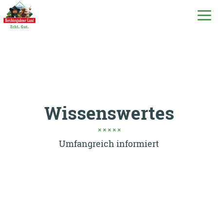
DE
EN
IT
Unsere Produkte
Wissenswertes
Unsere Milch
Umfangreich informiert
Unsere Molkerei
Milchecho