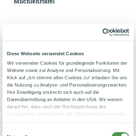
Milchlehrtafel
Die Bienen sagen Danke!
Diese Webseite verwendet Cookies
Bunte Blumenwiese
Wir verwenden Cookies für grundlegende Funktionen der
Website sowie zur Analyse und Personalisierung. Mit
Klick auf „Ich stimme allen Cookies zu“ erlauben Sie uns
die Nutzung zu Analyse- und Personalisierungszwecken.
Ihre Einwilligung erstreckt sich auch auf die
Datenübermittlung an Anbieter in den USA. Wir weisen
darauf hin, dass nach der Rechtsprechung des
Vertrauen Sie Ihren Sinnen
Europäischen Gerichtshofs die USA derzeit kein mit der
Lebensmittel sind wertvoll
EU vergleichbares Datenschutzniveau haben und das
Risiko der unbemerkten Datenverarbeitung durch
Einwilligungsauswahl
staatliche Stellen besteht. Diese Zustimmung können Sie