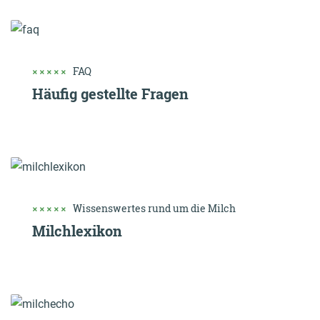
Rezepte
FAQ
ZUM LOGIN BEREICH
Häufig gestellte Fragen
Einkaufen
Jobs & Karriere
Onlineshop
Wissenswertes rund um die Milch
Milchlexikon
Wissenswertes
Kontakt