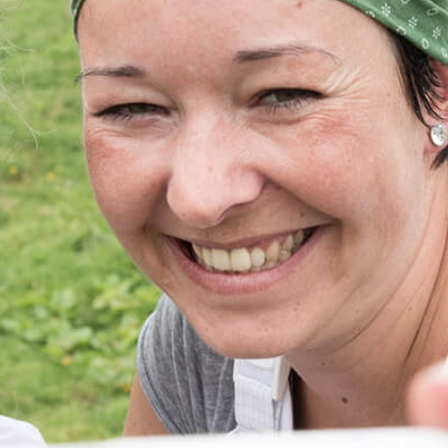
Rezepte
ZUM LOGIN BEREICH
Einkaufen
Jobs & Karriere
Onlineshop
Wissenswertes
Kontakt