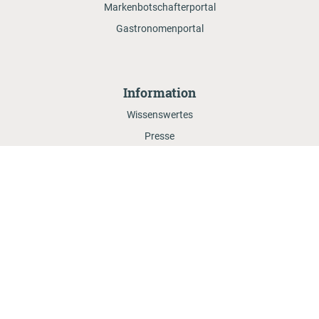
Markenbotschafterportal
Gastronomenportal
Information
Wissenswertes
Presse
Milchecho
Nachhaltigkeitsbericht
Service & Aktionen
Händlersuche
Onlineshop
Rezepte