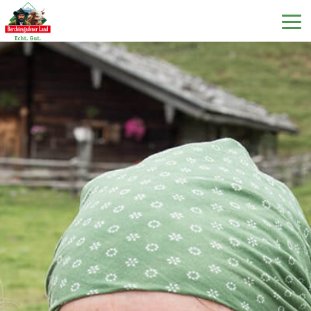
DE
EN
IT
Unsere Produkte
Unsere Milch
Unsere Molkerei
Milchecho