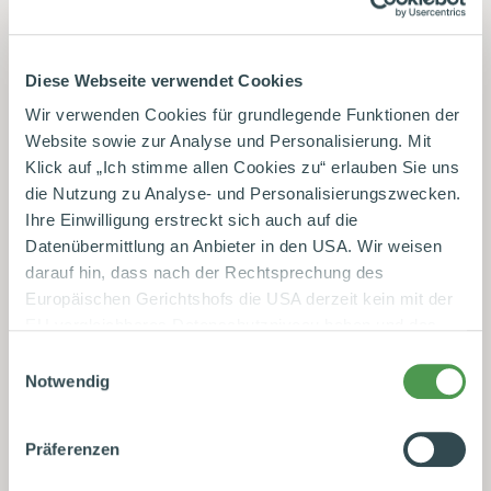
Diese Webseite verwendet Cookies
5. Nachhaltigkeitsbericht
Wir verwenden Cookies für grundlegende Funktionen der
2017
Website sowie zur Analyse und Personalisierung. Mit
Klick auf „Ich stimme allen Cookies zu“ erlauben Sie uns
die Nutzung zu Analyse- und Personalisierungszwecken.
Ihre Einwilligung erstreckt sich auch auf die
Datenübermittlung an Anbieter in den USA. Wir weisen
darauf hin, dass nach der Rechtsprechung des
4. Nachhaltigkeitsbericht
Europäischen Gerichtshofs die USA derzeit kein mit der
EU vergleichbares Datenschutzniveau haben und das
2016
Risiko der unbemerkten Datenverarbeitung durch
Einwilligungsauswahl
staatliche Stellen besteht. Diese Zustimmung können Sie
Notwendig
jederzeit in den Cookie-Einstellungen, in denen Sie auch
weitere Details zu unseren Cookies finden, widerrufen
Präferenzen
oder abstufen. Nähere Informationen zu Cookies finden
Sie in unserer
Datenschutzerklärung
.