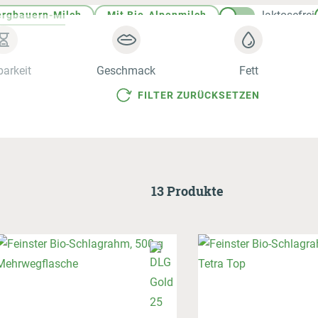
laktosefrei
ergbauern-Milch
Mit Bio-Alpenmilch
Markenbotschafter:innen
barkeit
Geschmack
Fett
Bild- & Marketingmaterial
FILTER ZURÜCKSETZEN
13 Produkte