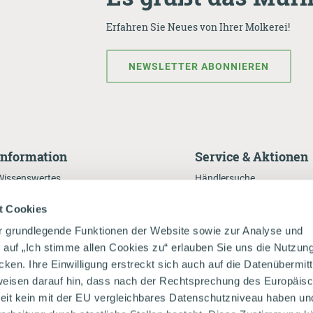
Erfahren Sie Neues von Ihrer Molkerei!
NEWSLETTER ABONNIEREN
Information
Service & Aktionen
Wissenswertes
Händlersuche
Presse
Onlineshop
t Cookies
Milchecho
Rezepte
r grundlegende Funktionen der Website sowie zur Analyse und
Nachhaltigkeitsbericht
Da Kuah auf da Spur
k auf „Ich stimme allen Cookies zu“ erlauben Sie uns die Nutzun
Zukunftsbauer - Innovation
en. Ihre Einwilligung erstreckt sich auch auf die Datenübermit
weisen darauf hin, dass nach der Rechtsprechung des Europäis
Natur
eit kein mit der EU vergleichbares Datenschutzniveau haben un