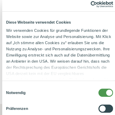
Mit Banane
M
Diese Webseite verwendet Cookies
Schokomilch-
Pita-B
Smoothie
Wir verwenden Cookies für grundlegende Funktionen der
Website sowie zur Analyse und Personalisierung. Mit Klick
auf „Ich stimme allen Cookies zu“ erlauben Sie uns die
Nutzung zu Analyse- und Personalisierungszwecken. Ihre
Einwilligung erstreckt sich auch auf die Datenübermittlung
an Anbieter in den USA. Wir weisen darauf hin, dass nach
der Rechtsprechung des Europäischen Gerichtshofs die
ALLE REZEPTE
USA derzeit kein mit der EU vergleichbares
Datenschutzniveau haben und das Risiko der unbemerkten
Datenverarbeitung durch staatliche Stellen besteht. Diese
Einwilligungsauswahl
Zustimmung können Sie jederzeit in den Cookie-
Notwendig
Einstellungen, in denen Sie auch weitere Details zu
unseren Cookies finden, widerrufen oder abstufen. Nähere
Präferenzen
Informationen zu Cookies finden Sie in