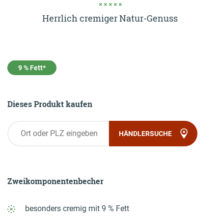
Herrlich cremiger Natur-Genuss
Rezepte
ZUM LOGIN BEREICH
9 % Fett*
Einkaufen
Dieses Produkt kaufen
Jobs & Karriere
HÄNDLERSUCHE
Onlineshop
Wissenswertes
Zweikomponenten­becher
Kontakt
besonders cremig mit 9 % Fett