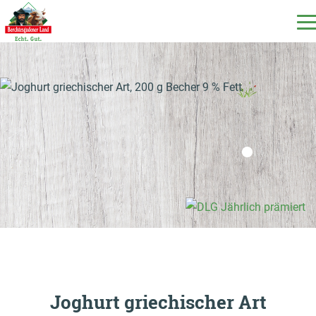
DE
EN
IT
Unsere Produkte
Unsere Milch
Unsere Molkerei
Milchecho
Joghurt griechischer Art