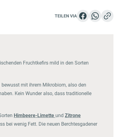
TEILEN VIA
Gastronom:innen
Zum Frischdienst Onlineshop
ischenden Fruchtkefirs mild in den Sorten
 bewusst mit ihrem Mikrobiom, also den
ben. Kein Wunder also, dass traditionelle
 Sorten
Himbeere-Limette
und
Zitrone
nuss bei wenig Fett. Die neuen Berchtesgadener