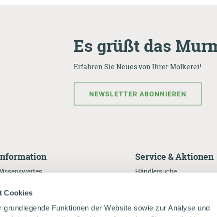
Es grüßt das Murm
Erfahren Sie Neues von Ihrer Molkerei!
NEWSLETTER ABONNIEREN
Information
Service & Aktionen
Wissenswertes
Händlersuche
Presse
Onlineshop
t Cookies
Milchecho
Rezepte
r grundlegende Funktionen der Website sowie zur Analyse und
Nachhaltigkeitsbericht
Da Kuah auf da Spur