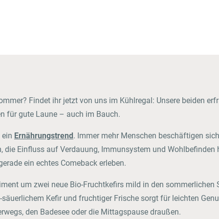
Markenbotschafter:innen
Bild- & Marketingmaterial
mer? Findet ihr jetzt von uns im Kühlregal: Unsere beiden erfr
en für gute Laune – auch im Bauch.
 ein
Ernährungstrend
. Immer mehr Menschen beschäftigen sich
, die Einfluss auf Verdauung, Immunsystem und Wohlbefinden ha
 gerade ein echtes Comeback erleben.
iment um zwei neue Bio-Fruchtkefirs mild in den sommerlichen
-säuerlichem Kefir und fruchtiger Frische sorgt für leichten Ge
nterwegs, den Badesee oder die Mittagspause draußen.