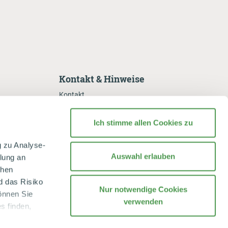
Kontakt & Hinweise
Kontakt
Reklamation
Ich stimme allen Cookies zu
Datenschutzerklärung
Datenschutzhinweise
g zu Analyse-
 für unsere
Cookie-Einstellungen
Auswahl erlauben
tlung an
chen
Compliance und Geschäftsbedingungen
d das Risiko
Impressum
Nur notwendige Cookies
önnen Sie
verwenden
s finden,