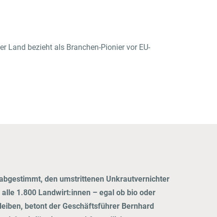
UCHER
Gastronom:innen
r Land bezieht als Branchen-Pionier vor EU-
Zum Frischdienst Onlineshop
 abgestimmt, den umstrittenen Unkrautvernichter
alle 1.800 Landwirt:innen – egal ob bio oder
leiben, betont der Geschäftsführer Bernhard