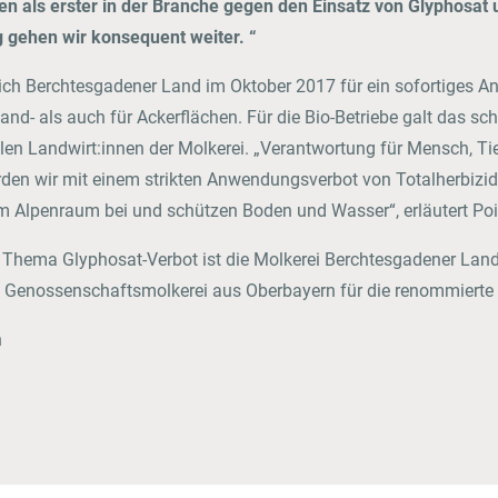
en als erster in der Branche gegen den Einsatz von Glyphosat 
 gehen wir konsequent weiter. “
sich Berchtesgadener Land im Oktober 2017 für ein sofortiges 
nd- als auch für Ackerflächen. Für die Bio-Betriebe galt das sch
len Landwirt:innen der Molkerei. „Verantwortung für Mensch, Tie
en wir mit einem strikten Anwendungsverbot von Totalherbizide
 im Alpenraum bei und schützen Boden und Wasser“, erläutert Poi
eim Thema Glyphosat-Verbot ist die Molkerei Berchtesgadener La
e Genossenschaftsmolkerei aus Oberbayern für die renommierte
n