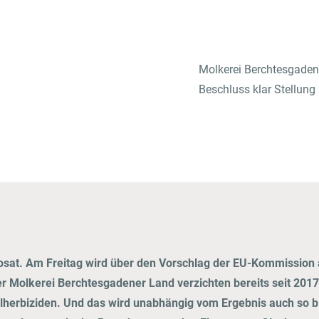
PRODUKTE FOR GROSSVERBRA
Markenbotschafter:innen
Molkerei Berchtesgadene
Bild- & Marketingmaterial
Beschluss klar Stellung
phosat. Am Freitag wird über den Vorschlag der EU-Kommission
er Molkerei Berchtesgadener Land verzichten bereits seit 2017 
alherbiziden. Und das wird unabhängig vom Ergebnis auch so b