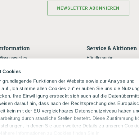
NEWSLETTER ABONNIEREN
Information
Service & Aktionen
Wissenswertes
Händlersuche
Presse
Onlineshop
t Cookies
Milchecho
Rezepte
r grundlegende Funktionen der Website sowie zur Analyse und
Nachhaltigkeitsbericht
Da Kuah auf da Spur
k auf „Ich stimme allen Cookies zu“ erlauben Sie uns die Nutzun
Zukunftsbauer - Innovation
en. Ihre Einwilligung erstreckt sich auch auf die Datenübermit
weisen darauf hin, dass nach der Rechtsprechung des Europäis
Natur
eit kein mit der EU vergleichbares Datenschutzniveau haben un
rbeitung durch staatliche Stellen besteht. Diese Zustimmung k
nstellungen, in denen Sie auch weitere Details zu unseren Cookie
Nähere Informationen zu Cookies finden Sie in