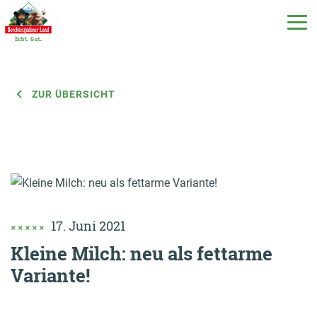
ZUR ÜBERSICHT
DE
EN
IT
Unsere Produkte
Unsere Milch
17. Juni 2021
Unsere Molkerei
Kleine Milch: neu als fettarme
Variante!
Milchecho