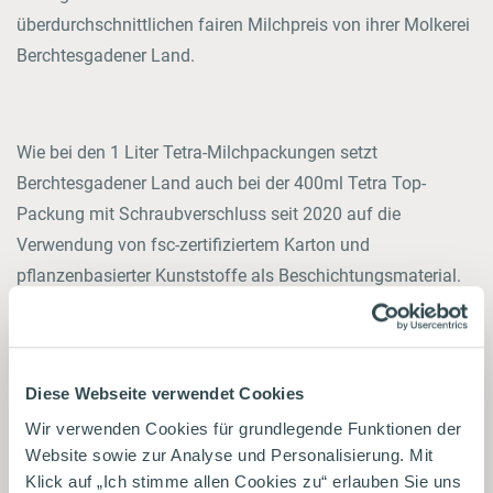
überdurchschnittlichen fairen Milchpreis von ihrer Molkerei
Berchtesgadener Land.
Wie bei den 1 Liter Tetra-Milchpackungen setzt
Berchtesgadener Land auch bei der 400ml Tetra Top-
Packung mit Schraubverschluss seit 2020 auf die
Verwendung von fsc-zertifiziertem Karton und
pflanzenbasierter Kunststoffe als Beschichtungsmaterial.
So besteht die Verpackung zu rund 60% aus
nachwachsenden Rohstoffen. Acht Tetra Top-Packungen à
400ml werden in einem Tray als sortenreines Gebinde
Diese Webseite verwendet Cookies
angeboten. Der empfohlene LVP liegt bei 0,69 Cent für
Wir verwenden Cookies für grundlegende Funktionen der
400ml fettarme Bergbauern-Milch.
Website sowie zur Analyse und Personalisierung. Mit
Klick auf „Ich stimme allen Cookies zu“ erlauben Sie uns