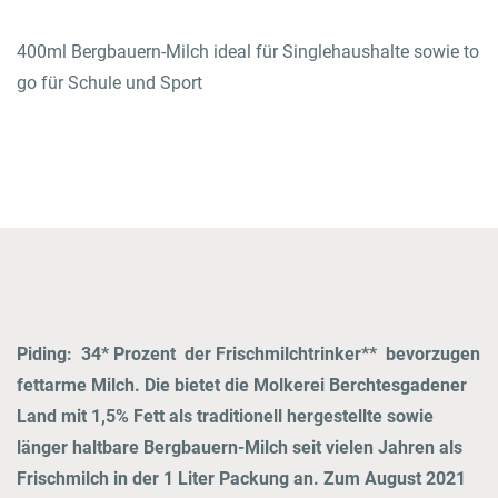
Rezepte
400ml Bergbauern-Milch ideal für Singlehaushalte sowie to
go für Schule und Sport
ZUM LOGIN BEREICH
Einkaufen
Jobs & Karriere
Onlineshop
Piding:
34* Prozent der Frischmilchtrinker** bevorzugen
Wissenswertes
fettarme Milch. Die bietet die Molkerei Berchtesgadener
Land mit 1,5% Fett als traditionell hergestellte sowie
Kontakt
länger haltbare Bergbauern-Milch seit vielen Jahren als
Frischmilch in der 1 Liter Packung an. Zum August 2021