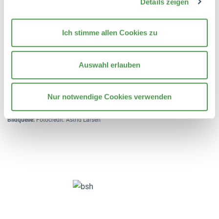
Details zeigen
Pressebilder
Ich stimme allen Cookies zu
Bildtext:
(1) Ab August neu im Sortiment bei Berchtesgadener Land: Frische fettarme
Bergbauern-Milch länger haltbar in der nachhaltigen 400ml Kartonflasche
Tetra Top.
Auswahl erlauben
(2) Im Zuge der Neueinführung der frischen fettarmen Bergbauern-Milch in der
nachhaltigen 400ml Kartonflasche wurde die Fettunterscheidung der
Nur notwendige Cookies verwenden
TetraTop-Milchpackungen durch eine ergänzte farbige Banderole optimiert.
Bildquelle:
Fotocredit: Astrid Larsen