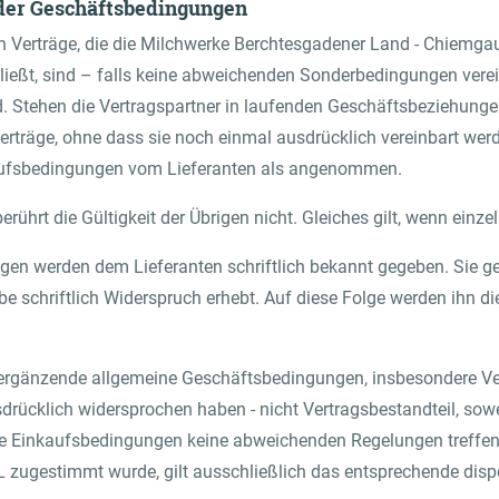
 der Geschäftsbedingungen
n Verträge, die die Milchwerke Berchtesgadener Land - Chiemga
hließt, sind – falls keine abweichenden Sonderbedingungen vere
Gastronomo
tehen die Vertragspartner in laufenden Geschäftsbeziehungen,
Al negozio online di Frischdienst
erträge, ohne dass sie noch einmal ausdrücklich vereinbart we
kaufsbedingungen vom Lieferanten als angenommen.
rührt die Gültigkeit der Übrigen nicht. Gleiches gilt, wenn einze
n werden dem Lieferanten schriftlich bekannt gegeben. Sie gel
 schriftlich Widerspruch erhebt. Auf diese Folge werden ihn d
ergänzende allgemeine Geschäftsbedingungen, insbesondere Ve
rücklich widersprochen haben - nicht Vertragsbestandteil, sow
ese Einkaufsbedingungen keine abweichenden Regelungen treffen
L zugestimmt wurde, gilt ausschließlich das entsprechende disp