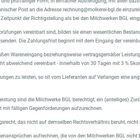
d prüffähiger Form, in einfacher Ausfertigung, mit allen dazu
tronischer Post an die Adresse rechnung@molkerei-bgl.de einzu
 Zeitpunkt der Richtigstellung als bei den Milchwerken BGL ein
rüfungen vereinbart sind, bilden sie einen wesentlichen Bestan
enden. Die Zahlungsfrist beginnt mit dem Eingang der vereinb
mäßen Wareneingang beziehungsweise vertragsgemäßer Leistun
t abweichend vereinbart - innerhalb von 30 Tagen mit 3 % Skon
gen zu leisten, so ist vom Lieferanten auf Verlangen eine ang
eistung sind die Milchwerke BGL berechtigt, ein (anteiliges) Z
it mit fälligen Gegenforderungen aufzurechnen.
srecht, das nicht auf demselben Rechtsverhältnis beruht, nicht
enansprüchen aufrechnen, die von den Milchwerken BGL nicht bes