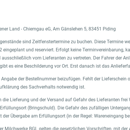
dener Land - Chiemgau eG, Am Gänslehen 5, 83451 Piding
gegenstände sind Zeitfenstertermine zu buchen. Diese Termine 
ingeplant und reserviert. Erfolgt keine Terminvereinbarung, k
usschließlich vom Lieferanten zu vertreten. Der Fahrer der Anl
t es eine Beschilderung vor Ort. Erst danach ist das Anlieferf
t Angabe der Bestellnummer beizufügen. Fehlt der Lieferschein ode
ufklärung des Sachverhalts notwendig ist.
en die Lieferung und der Versand auf Gefahr des Lieferanten frei
r Erfüllungsort (Bringschuld). Die Gefahr des zufälligen Unterga
t der Übergabe am Erfüllungsort (in der Regel: Wareneingang b
er Milchwerke BGL gelten die gesetzlichen Vorschriften, mit de