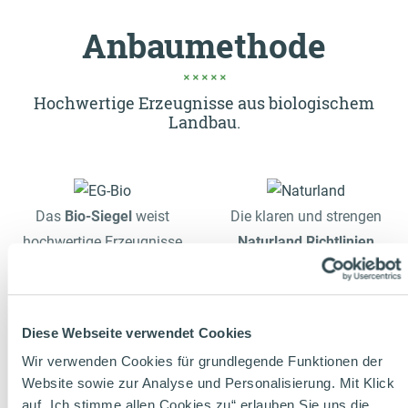
Anbaumethode
Hochwertige Erzeugnisse aus biologischem
Landbau.
Das
Bio-Siegel
weist
Die klaren und strengen
hochwertige Erzeugnisse
Naturland Richtlinien
des ökologischen
garantieren Lebensmittel
Landbaus aus. Es
aus ökologischem Anbau.
garantiert die kontrollierte
Fütterung mit Bio-Futter
Diese Webseite verwendet Cookies
Erzeugung und Produktion
und artgerechte
Wir verwenden Cookies für grundlegende Funktionen der
von Bio-Waren
Tierhaltung sind ebenso
Website sowie zur Analyse und Personalisierung. Mit Klick
entsprechend der
EG-Bio-
selbstverständlich wie der
auf „Ich stimme allen Cookies zu“ erlauben Sie uns die