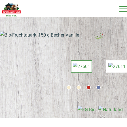
DE
EN
IT
Unsere Produkte
Unsere Milch
Unsere Molkerei
Milchecho