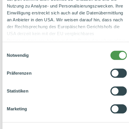
Verordnung.
Kontrollstelle:
Verzicht auf chemisch-
Nutzung zu Analyse- und Personalisierungszwecken. Ihre
DE-ÖKO-037
synthetische Dünge- und
Einwilligung erstreckt sich auch auf die Datenübermittlung
Pflanzenschutzmittel sowie
an Anbieter in den USA. Wir weisen darauf hin, dass nach
der Rechtsprechung des Europäischen Gerichtshofs die
treibende Mineraldünger.
USA derzeit kein mit der EU vergleichbares
Gentechnologie ist in jeder
Datenschutzniveau haben und das Risiko der unbemerkten
Form ausgeschlossen.
Datenverarbeitung durch staatliche Stellen besteht. Diese
Einwilligungsauswahl
Zustimmung können Sie jederzeit in den Cookie-
Notwendig
Einstellungen, in denen Sie auch weitere Details zu
unseren Cookies finden, widerrufen oder abstufen. Nähere
Präferenzen
Informationen zu Cookies finden Sie in
unserer
Datenschutzerklärung
.
Statistiken
Datenschutzhinweise
|
Datenschutzerklärung
|
Impressum
Marketing