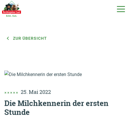
ZUR ÜBERSICHT
DE
EN
IT
Unsere Produkte
Unsere Milch
25. Mai 2022
Unsere Molkerei
Die Milchkennerin der ersten
Stunde
Milchecho