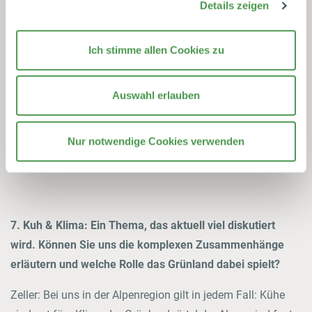
Details zeigen
Spurenelemente sind essentiell für den Stoffwechsel und
das Nervensystem. Das Besondere zum Beispiel auch im
Vergleich zu Pflanzendrinks ist, dass sie all diese
Ich stimme allen Cookies zu
wertvollen Inhaltsstoffe ganz natürlich und in einer für uns
gut bekömmlichen Zusammensetzung enthält.
Auswahl erlauben
Pflanzendrinks sind da keine Alternative, denn sie enthalten
meist nur einen der Makronährstoffe Eiweiße, Fette und
Nur notwendige Cookies verwenden
Kohlenhydrate schwerpunktmäßig, dafür aber oft eine
lange Liste an Zusatzstoffen.
7. Kuh & Klima: Ein Thema, das aktuell viel diskutiert
wird. Können Sie uns die komplexen Zusammenhänge
erläutern und welche Rolle das Grünland dabei spielt?
Zeller: Bei uns in der Alpenregion gilt in jedem Fall: Kühe