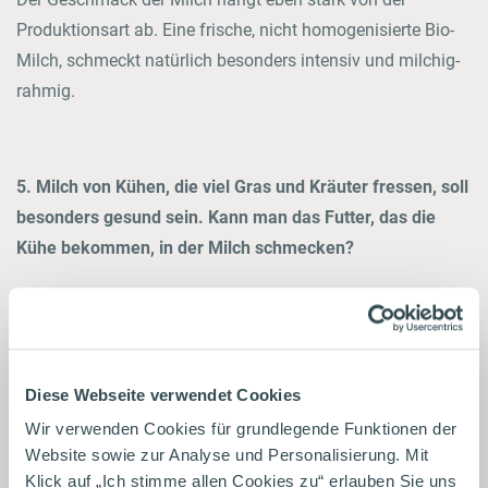
Produktionsart ab. Eine frische, nicht homogenisierte Bio-
Milch, schmeckt natürlich besonders intensiv und milchig-
rahmig.
5. Milch von Kühen, die viel Gras und Kräuter fressen, soll
besonders gesund sein. Kann man das Futter, das die
Kühe bekommen, in der Milch schmecken?
Zeller: Ja, mit regelmäßigem Training kann man das. Und
die Milch von Kühen, die frische Gräser und Kräuter auf
einer artenreichen Bergwiese gefressen haben, schmeckt
nicht nur besser, sondern enthält auch mehr ungesättigte
Diese Webseite verwendet Cookies
Fettsäuren, also Omega-3-Fettsäuren – und die sind für uns
Wir verwenden Cookies für grundlegende Funktionen der
Menschen lebensnotwendig. Das belegen zahlreiche
Website sowie zur Analyse und Personalisierung. Mit
Studien. Und die daraus hergestellte Butter ist auch
Klick auf „Ich stimme allen Cookies zu“ erlauben Sie uns