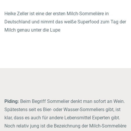
Rezepte
Heike Zeller ist eine der ersten Milch-Sommelière in
Deutschland und nimmt das weiße Superfood zum Tag der
Milch genau unter die Lupe
ZUM LOGIN BEREICH
Einkaufen
Jobs & Karriere
Onlineshop
Wissenswertes
Piding:
Beim Begriff Sommelier denkt man sofort an Wein.
Spätestens seit es Bier- oder Wasser-Sommeliers gibt, ist
Kontakt
klar, dass es auch für andere Lebensmittel Experten gibt.
Noch relativ jung ist die Bezeichnung der Milch-Sommelière