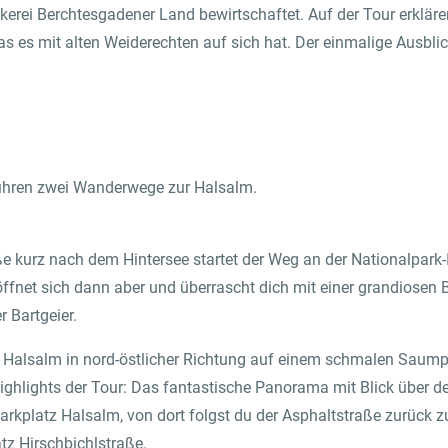
erei Berchtesgadener Land bewirtschaftet. Auf der Tour erklären
 es mit alten Weiderechten auf sich hat. Der einmalige Ausblick
Markenbotschafter:innen
Bild- & Marketingmaterial
ühren zwei Wanderwege zur Halsalm.
e kurz nach dem Hintersee startet der Weg an der Nationalpark-I
 öffnet sich dann aber und überrascht dich mit einer grandiosen
r Bartgeier.
r Halsalm in nord-östlicher Richtung auf einem schmalen Saump
 Highlights der Tour: Das fantastische Panorama mit Blick über 
arkplatz Halsalm, von dort folgst du der Asphaltstraße zurück z
z Hirschbichlstraße.