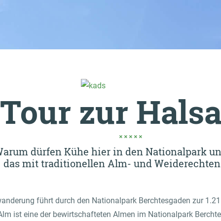
ALLE PRODUKTE ANSEHEN
UNSERE MILCH ANSEHEN
UNSERE MOLKEREI ANSEHEN
Milch
Landwirt:innen
Philosophie
Rahm / Sahne
Tiere / Tierwohl
Historie
Tour zur Hals
Joghurt
Nachhaltige Verpackung
Fairness
arum dürfen Kühe hier in den Nationalpark un
Landwirt:innen Portal
PRODUKTE FOR GROSSVERBRA
das mit traditionellen Alm- und Weiderechten
Wissenswertes & Wichtiges
nderung führt durch den Nationalpark Berchtesgaden zur 1.211 
Alm ist eine der bewirtschafteten Almen im Nationalpark Bercht