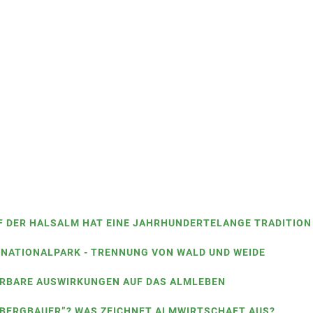
F DER HALSALM HAT EINE JAHRHUNDERTELANGE TRADITIO
M NATIONALPARK - TRENNUNG VON WALD UND WEIDE
ÜRBARE AUSWIRKUNGEN AUF DAS ALMLEBEN
 “BERGBAUER”? WAS ZEICHNET ALMWIRTSCHAFT AUS?