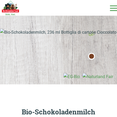
DE
EN
IT
I nostri prodotti
Il nostro latte
La nostra latteria
Milchecho
Bio-Schokoladenmilch