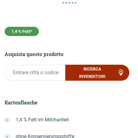
AL LOGIN
1,4 % Fett*
Onlineshop
Contatto
Acquista questo prodotto
RICERCA
RIVENDITORI
Kartonflasche
1,4 % Fett im Milchanteil
ohne Konservierungsstoffe