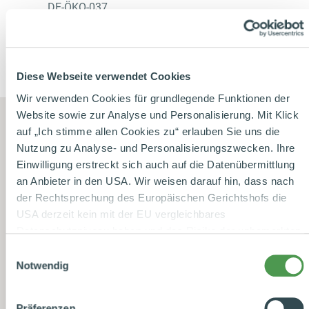
DE-ÖKO-037
Diese Webseite verwendet Cookies
Wir verwenden Cookies für grundlegende Funktionen der
Website sowie zur Analyse und Personalisierung. Mit Klick
auf „Ich stimme allen Cookies zu“ erlauben Sie uns die
Nutzung zu Analyse- und Personalisierungszwecken. Ihre
Einwilligung erstreckt sich auch auf die Datenübermittlung
Partnership di prodotto
an Anbieter in den USA. Wir weisen darauf hin, dass nach
der Rechtsprechung des Europäischen Gerichtshofs die
USA derzeit kein mit der EU vergleichbares
Datenschutzniveau haben und das Risiko der unbemerkten
Datenverarbeitung durch staatliche Stellen besteht. Diese
Einwilligungsauswahl
Zustimmung können Sie jederzeit in den Cookie-
Notwendig
Einstellungen, in denen Sie auch weitere Details zu
Die
GEPA
ist Europas größte Fair-Handelsorganisation. Sie
unseren Cookies finden, widerrufen oder abstufen. Nähere
liefert fairen Kakao von der Südhalbkugel.
Präferenzen