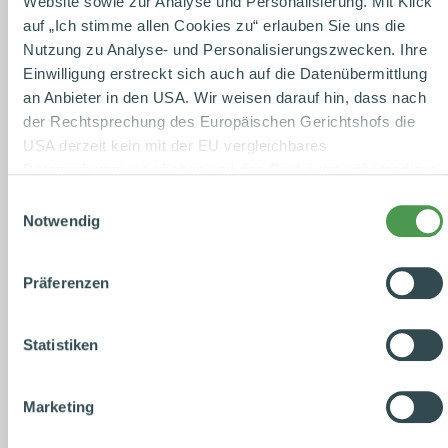
Website sowie zur Analyse und Personalisierung. Mit Klick
auf „Ich stimme allen Cookies zu“ erlauben Sie uns die
Nutzung zu Analyse- und Personalisierungszwecken. Ihre
Einwilligung erstreckt sich auch auf die Datenübermittlung
an Anbieter in den USA. Wir weisen darauf hin, dass nach
der Rechtsprechung des Europäischen Gerichtshofs die
USA derzeit kein mit der EU vergleichbares
Datenschutzniveau haben und das Risiko der unbemerkten
Datenverarbeitung durch staatliche Stellen besteht. Diese
Einwilligungsauswahl
Zustimmung können Sie jederzeit in den Cookie-
Notwendig
Einstellungen, in denen Sie auch weitere Details zu unseren
Cookies finden, widerrufen oder abstufen. Nähere
Präferenzen
Informationen zu Cookies finden Sie in
unserer
Datenschutzerklärung
.
Statistiken
Datenschutzhinweise
|
Datenschutzerklärung
|
Impressum
Marketing