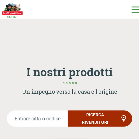
DE
EN
IT
I nostri prodotti
I nostri prodotti
Il nostro latte
Un impegno verso la casa e l'origine
La nostra latteria
RICERCA
RIVENDITORI
Milchecho