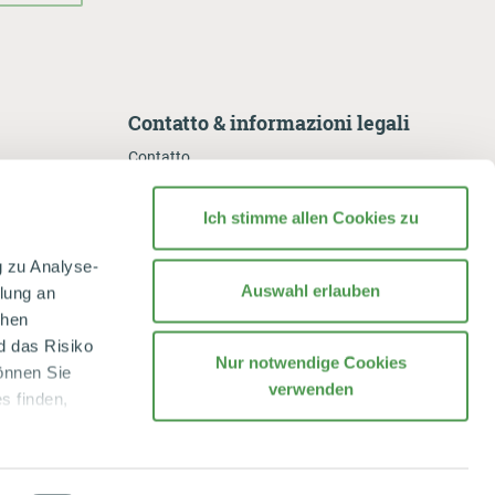
Contatto & informazioni legali
Contatto
Reklamation
Ich stimme allen Cookies zu
Informativa sulla privacy
 für unsere
Note di protezione dei dati
g zu Analyse-
Impostazioni dei cookie
Auswahl erlauben
tlung an
chen
Compliance und Geschäftsbedingungen
d das Risiko
Impressum
Nur notwendige Cookies
önnen Sie
verwenden
s finden,