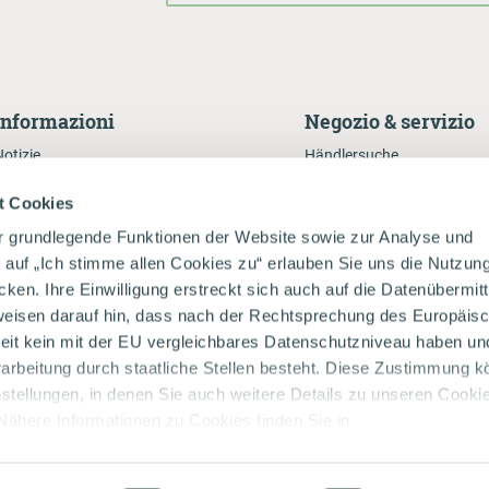
Informazioni
Negozio & servizio
Notizie
Händlersuche
Rivista Milchecho
Onlineshop
t Cookies
Presse
Da Kuah auf da Spur
r grundlegende Funktionen der Website sowie zur Analyse und
Notizie
Zukunftsbauer - Innovation
k auf „Ich stimme allen Cookies zu“ erlauben Sie uns die Nutzun
ilancio di sostenibilità
Natur
en. Ihre Einwilligung erstreckt sich auch auf die Datenübermit
weisen darauf hin, dass nach der Rechtsprechung des Europäis
eit kein mit der EU vergleichbares Datenschutzniveau haben un
rbeitung durch staatliche Stellen besteht. Diese Zustimmung k
nstellungen, in denen Sie auch weitere Details zu unseren Cookie
Nähere Informationen zu Cookies finden Sie in
ärung
.