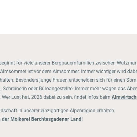
Gastronomo
Al negozio online di Frischdienst
beginnt für viele unserer Bergbauernfamilien zwischen Watzma
msommer ist vor dem Almsommer. Immer wichtiger wird dabei e
erhalten. Besonders junge Frauen entscheiden sich für einen So
n, Schreinerin oder Büroangestellte: Immer mehr wagen das Abe
 Wer Lust hat, 2026 dabei zu sein, findet Infos beim
Almwirtsch
ndschaft in unserer einzigartigen Alpenregion erhalten.
n der Molkerei Berchtesgadener Land!