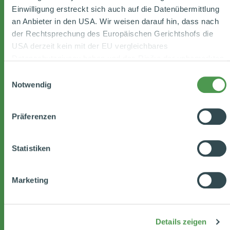
Einwilligung erstreckt sich auch auf die Datenübermittlung
an Anbieter in den USA. Wir weisen darauf hin, dass nach
der Rechtsprechung des Europäischen Gerichtshofs die
USA derzeit kein mit der EU vergleichbares
Datenschutzniveau haben und das Risiko der unbemerkten
Datenverarbeitung durch staatliche Stellen besteht. Diese
Einwilligungsauswahl
Zustimmung können Sie jederzeit in den Cookie-
Notwendig
Einstellungen, in denen Sie auch weitere Details zu unseren
Cookies finden, widerrufen oder abstufen. Nähere
Präferenzen
Informationen zu Cookies finden Sie in
unserer
Datenschutzerklärung
.
Statistiken
Datenschutzhinweise
|
Datenschutzerklärung
|
Impressum
Marketing
Details zeigen