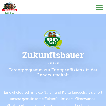
DE
EN
IT
I nostri prodotti
Zukunftsbauer
Il nostro latte
Förderprogramm zur Energieeffizienz in der
Landwirtschaft
La nostra latteria
Eine ökologisch intakte Natur- und Kulturlandschaft sichert
Milchecho
unsere gemeinsame Zukunft. Um dem Klimawandel
effektiv entgegenzuwirken, muss noch viel getan werden.