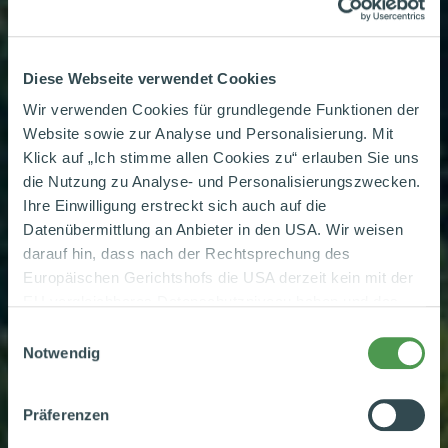
Diese Webseite verwendet Cookies
Wir verwenden Cookies für grundlegende Funktionen der
Website sowie zur Analyse und Personalisierung. Mit
Klick auf „Ich stimme allen Cookies zu“ erlauben Sie uns
die Nutzung zu Analyse- und Personalisierungszwecken.
Ihre Einwilligung erstreckt sich auch auf die
Datenübermittlung an Anbieter in den USA. Wir weisen
darauf hin, dass nach der Rechtsprechung des
Europäischen Gerichtshofs die USA derzeit kein mit der
EU vergleichbares Datenschutzniveau haben und das
Risiko der unbemerkten Datenverarbeitung durch
Einwilligungsauswahl
staatliche Stellen besteht. Diese Zustimmung können Sie
Notwendig
jederzeit in den Cookie-Einstellungen, in denen Sie auch
weitere Details zu unseren Cookies finden, widerrufen
Präferenzen
oder abstufen. Nähere Informationen zu Cookies finden
Sie in unserer
Datenschutzerklärung
.