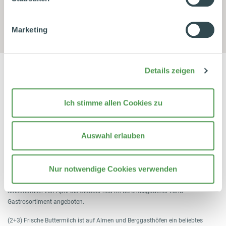
Datenschutzhinweise
|
Datenschutzerklärung
|
Impressum
Marketing
Details zeigen
Ich stimme allen Cookies zu
Pressetext
Auswahl erlauben
Pressebilder
Bildtext:
Nur notwendige Cookies verwenden
(1) Berchtesgadener Land Frische Buttermilch im 5-kg-Eimer wird als
Saisonartikel von April bis Oktober neu im Berchtesgadener Land
Gastrosortiment angeboten.
(2+3) Frische Buttermilch ist auf Almen und Berggasthöfen ein beliebtes