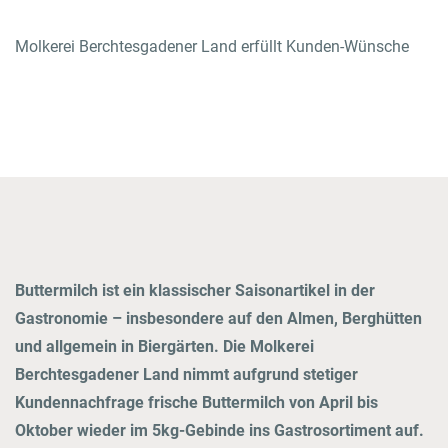
Molkerei Berchtesgadener Land erfüllt Kunden-Wünsche
GO TO LOGIN AREA
Onlineshop
Contact
Buttermilch ist ein klassischer Saisonartikel in der
Gastronomie – insbesondere auf den Almen, Berghütten
und allgemein in Biergärten. Die Molkerei
Berchtesgadener Land nimmt aufgrund stetiger
Kundennachfrage frische Buttermilch von April bis
Oktober wieder im 5kg-Gebinde ins Gastrosortiment auf.