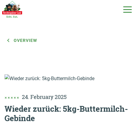
OVERVIEW
DE
EN
IT
Our products
Our milk
24. February 2025
Our dairy
Wieder zurück: 5kg-Buttermilch-
Gebinde
Milchecho