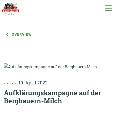
OVERVIEW
DE
EN
IT
Our products
Our milk
19. April 2022
Our dairy
Aufklärungskampagne auf der
Bergbauern-Milch
Milchecho