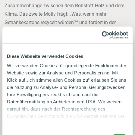
Zusammenhänge zwischen dem Rohstoff Holz und dem
Klima. Das zweite Motiv frägt: „Was, wenn mehr
Getränkekartons recycelt würden?“ und fordert in der
Antwort die Kund:innen zum Mitmachen bei der richtigen
Entsorgung auf. Das dritte Motiv informiert über die
nachwachsenden Rohstoffe der Kartonverpackung.
Diese Webseite verwendet Cookies
Alle drei Motive werden wechselweise auf beiden
Wir verwenden Cookies für grundlegende Funktionen der
Fettstufen der H- und Frischmilch in Laufe des Jahres
Website sowie zur Analyse und Personalisierung. Mit
abgedruckt und fordern die Kund:innen auf mit einem Quiz
Klick auf „Ich stimme allen Cookies zu“ erlauben Sie uns
auf natuerlich-karton.tetrapak.de mehr über ökologisch
die Nutzung zu Analyse- und Personalisierungszwecken.
vorteilhafte Maßnahmen zum Schutz unseres Planeten zu
Ihre Einwilligung erstreckt sich auch auf die
Datenübermittlung an Anbieter in den USA. Wir weisen
erfahren.
darauf hin, dass nach der Rechtsprechung des
40 Zeilen, 2.503 Zeichen inkl. Leerzeichen
Europäischen Gerichtshofs die USA derzeit kein mit der
EU vergleichbares Datenschutzniveau haben und das
Risiko der unbemerkten Datenverarbeitung durch
Einwilligungsauswahl