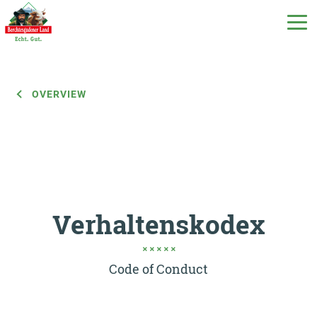
OVERVIEW
DE
EN
IT
Our products
Our milk
Verhaltenskodex
Our dairy
Code of Conduct
Milchecho