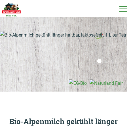
DE
EN
IT
Unsere Produkte
Unsere Milch
Unsere Molkerei
Milchecho
Bio-Alpenmilch gekühlt länger