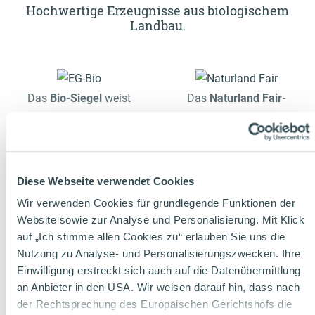
Hochwertige Erzeugnisse aus biologischem
Landbau.
Das
Bio-Siegel
weist
Das
Naturland Fair-
hochwertige Erzeugnisse
Zeichen
garantiert die faire
des ökologischen
Zusammenarbeit mit
Landbaus aus. Es
Erzeugern,
garantiert die kontrollierte
Handelspartnern,
Diese Webseite verwendet Cookies
Erzeugung und Produktion
Mitarbeitern und
Wir verwenden Cookies für grundlegende Funktionen der
von Bio-Waren
Verbrauchern.
Website sowie zur Analyse und Personalisierung. Mit Klick
entsprechend der
EG-Bio-
auf „Ich stimme allen Cookies zu“ erlauben Sie uns die
Nutzung zu Analyse- und Personalisierungszwecken. Ihre
Verordnung.
Kontrollstelle:
Einwilligung erstreckt sich auch auf die Datenübermittlung
DE-ÖKO-037
an Anbieter in den USA. Wir weisen darauf hin, dass nach
der Rechtsprechung des Europäischen Gerichtshofs die