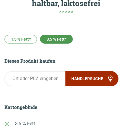
haltbar, laktosefrei
Rezepte
ZUM LOGIN BEREICH
1,5 % Fett*
3,5 % Fett*
Einkaufen
Dieses Produkt kaufen
Jobs & Karriere
HÄNDLERSUCHE
Onlineshop
Wissenswertes
Kartongebinde
Kontakt
3,5 % Fett